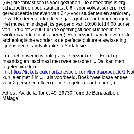
(AR) die fantastisch is voor gezinnen. De entreeprijs is erg
schappelijk en bedraagt circa € 6,- voor volwassenen, met
gereduceerde tarieven van € 4,- voor studenten en senioren,
terwijl kinderen onder de vier jaar gratis naar binnen mogen.
Het museum is dagelijks geopend van 10:00 tot 14:00 uur en
van 17:00 tot 20:00 uur (de openingstijden kunnen in de
wintermaanden licht variëren). Een bezoek aan dit overdekte
archeologische wonder is de perfecte culturele afwisseling
tijdens een strandvakantie in Andalusië.
Tip : het museum is ook gratis te bezoeken..... Enkel op
maandag en maximaal met twee personen... Dat kan men
regelen via deze
link
https://tickets.eulenart.arteyocio.com/tienda/producto/1
Nat
kun je er met 4 in...... als voorbeeld. Boek twee losse entree
voor 2 personen elk en ga niet tegelijk naar binnen ;-)
Adres : Av. de la Torre, 49, 29730 Torre de Benagalbón,
Málaga