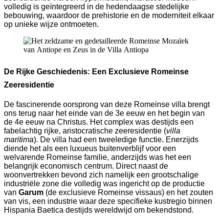
volledig is geïntegreerd in de hedendaagse stedelijke
bebouwing, waardoor de prehistorie en de moderniteit elkaar
op unieke wijze ontmoeten.
De Rijke Geschiedenis: Een Exclusieve Romeinse
Zeeresidentie
De fascinerende oorsprong van deze Romeinse villa brengt
ons terug naar het einde van de 3e eeuw en het begin van
de 4e eeuw na Christus. Het complex was destijds een
fabelachtig rijke, aristocratische zeeresidentie (
villa
maritima
). De villa had een tweeledige functie. Enerzijds
diende het als een luxueus buitenverblijf voor een
welvarende Romeinse familie, anderzijds was het een
belangrijk economisch centrum. Direct naast de
woonvertrekken bevond zich namelijk een grootschalige
industriële zone die volledig was ingericht op de productie
van
Garum
(de exclusieve Romeinse vissaus) en het zouten
van vis, een industrie waar deze specifieke kustregio binnen
Hispania Baetica destijds wereldwijd om bekendstond.