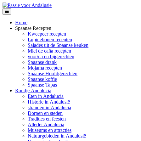
Home
Spaanse Recepten
Kweepeer recepten
Lupinebonen recepten
Salades uit de Spaanse keuken
Miel de caña recepten
voor/na en bijgerechten
Spaanse drank
Mojama recepten
Spaanse Hoofdgerechten
Spaanse koffie
Spaanse Tapas
Rondje Andalucia
Eten in Andalucia
Historie in Andalusië
stranden in Andalucia
Dorpen en steden
Tradities en feesten
Allerlei Andalucia
Museums en attracties
Natuurgebieden in Andalusië