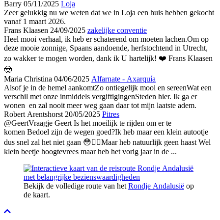
Barry
05/11/2025
Loja
Zeer gelukkig nu we weten dat we in Loja een huis hebben gekocht
vanaf 1 maart 2026.
Frans Klaasen
24/09/2025
zakelijke conventie
Heel mooi verhaal, ik heb er schaterend om moeten lachen.Om op
deze mooie zonnige, Spaans aandoende, herfstochtend in Utrecht,
zo wakker te mogen worden, dank ik U hartelijk! ❤️ Frans Klaasen
🤠
Maria Christina
04/06/2025
Alfarnate - Axarquía
Alsof je in de hemel aankomtZo ontiegelijk mooi en sereenWat een
verschil met onze inmiddels vergiftigingenSteden hier. Ik ga er
wonen en zal nooit meer weg gaan daar tot mijn laatste adem.
Robert Arentshorst
20/05/2025
Pitres
@Geert
Vraagje Geert Is het moeilijk te rijden om er te
komen Bedoel zijn de wegen goed?Ik heb maar een klein autootje
dus snel zal het niet gaan 😳👍🏽Maar heb natuurlijk geen haast Wel
klein beetje hoogtevrees maar heb het vorig jaar in de ...
Bekijk de volledige route van het
Rondje Andalusië
op
de kaart.