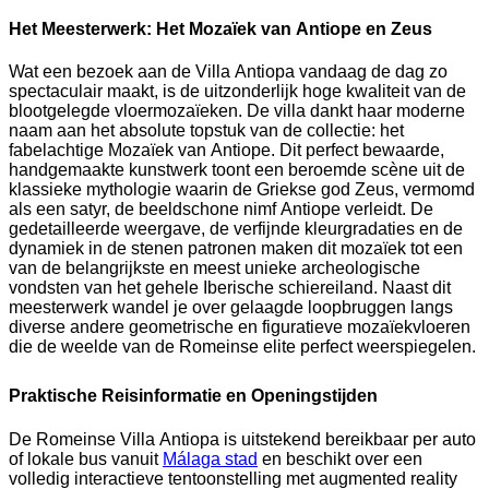
Het Meesterwerk: Het Mozaïek van Antiope en Zeus
Wat een bezoek aan de Villa Antiopa vandaag de dag zo
spectaculair maakt, is de uitzonderlijk hoge kwaliteit van de
blootgelegde vloermozaïeken. De villa dankt haar moderne
naam aan het absolute topstuk van de collectie: het
fabelachtige Mozaïek van Antiope. Dit perfect bewaarde,
handgemaakte kunstwerk toont een beroemde scène uit de
klassieke mythologie waarin de Griekse god Zeus, vermomd
als een satyr, de beeldschone nimf Antiope verleidt. De
gedetailleerde weergave, de verfijnde kleurgradaties en de
dynamiek in de stenen patronen maken dit mozaïek tot een
van de belangrijkste en meest unieke archeologische
vondsten van het gehele Iberische schiereiland. Naast dit
meesterwerk wandel je over gelaagde loopbruggen langs
diverse andere geometrische en figuratieve mozaïekvloeren
die de weelde van de Romeinse elite perfect weerspiegelen.
Praktische Reisinformatie en Openingstijden
De Romeinse Villa Antiopa is uitstekend bereikbaar per auto
of lokale bus vanuit
Málaga stad
en beschikt over een
volledig interactieve tentoonstelling met augmented reality